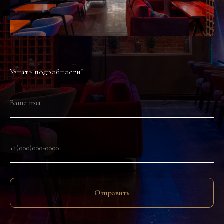
110
м
²
Узнать подробности!
Площадь общего зала
~60
Посадочных мест
Отправить